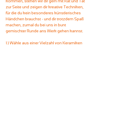
kommen, stehen wir dir gern mit Rat und Tat 
zur Seite und zeigen dir kreative Techniken, 
für die du kein besonderes künstlerisches 
Händchen brauchst - und dir trotzdem Spaß 
machen, zumal du bei uns in bunt 
gemischter Runde ans Werk gehen kannst.
1.) Wähle aus einer Vielzahl von Keramiken 
dein Lieblingsstück aus und gestalte es mit 
Farben, die dir gefallen.
2.) Du hast rund zweieinhalb Stunden, um 
deine Keramik fertigzustellen.
3.) Wir bearbeiten das gute Stück nach und 
brennen es - bevor du es abholen kannst.
Wie bei all unserem Malevents gilt: Ihr könnt 
euch frei an den Getränkestationen des 
Unperfekthauses bedienen und beliebig oft 
mit Kaffeespezialitäten und heißer 
Schokolade (auch mit Hafermilch), 
Softdrinks und Tees versorgen.