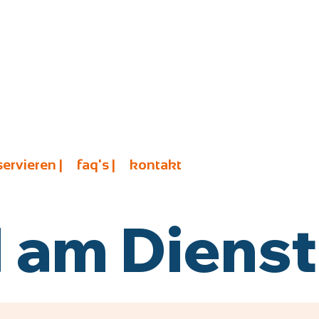
servieren |
faq's |
kontakt
am Diensta