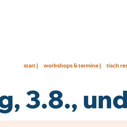
start |
workshops & termine |
tisch re
 3.8., und 