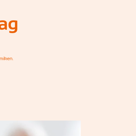
ag
miken.