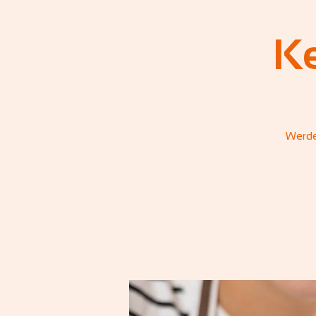
K
Werde