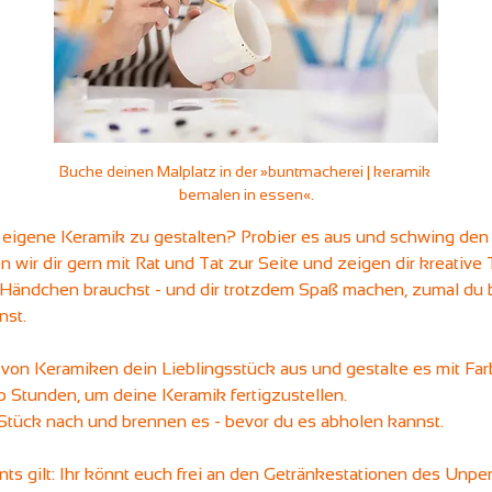
Buche deinen Malplatz in der »buntmacherei | keramik 
bemalen in essen«.
e eigene Keramik zu gestalten? Probier es aus und schwing den Pi
wir dir gern mit Rat und Tat zur Seite und zeigen dir kreative T
Händchen brauchst - und dir trotzdem Spaß machen, zumal du b
st.
 von Keramiken dein Lieblingsstück aus und gestalte es mit Farbe
b Stunden, um deine Keramik fertigzustellen.
 Stück nach und brennen es - bevor du es abholen kannst.
ts gilt: Ihr könnt euch frei an den Getränkestationen des Unp