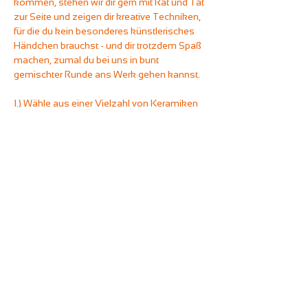
kommen, stehen wir dir gern mit Rat und Tat 
zur Seite und zeigen dir kreative Techniken, 
für die du kein besonderes künstlerisches 
Händchen brauchst - und dir trotzdem Spaß 
machen, zumal du bei uns in bunt 
gemischter Runde ans Werk gehen kannst.
1.) Wähle aus einer Vielzahl von Keramiken 
dein Lieblingsstück aus und gestalte es mit 
Farben, die dir gefallen.
2.) Du hast rund zweieinhalb Stunden, um 
deine Keramik fertigzustellen.
3.) Wir bearbeiten das gute Stück nach und 
brennen es - bevor du es abholen kannst.
Wie bei all unserem Malevents gilt: Ihr könnt 
euch frei an den Getränkestationen des 
Unperfekthauses bedienen und beliebig oft 
mit Kaffeespezialitäten und heißer 
Schokolade (auch mit Hafermilch), 
Softdrinks und Tees versorgen.