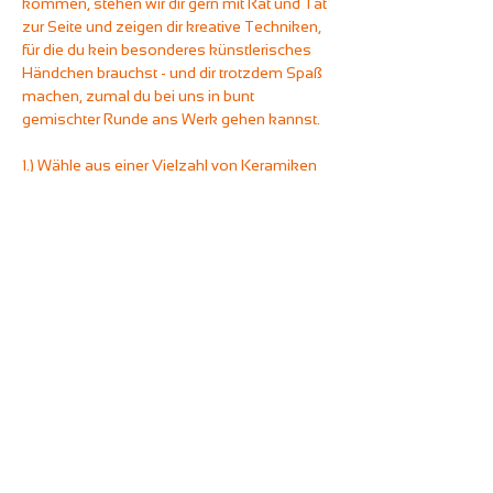
kommen, stehen wir dir gern mit Rat und Tat 
zur Seite und zeigen dir kreative Techniken, 
für die du kein besonderes künstlerisches 
Händchen brauchst - und dir trotzdem Spaß 
machen, zumal du bei uns in bunt 
gemischter Runde ans Werk gehen kannst.
1.) Wähle aus einer Vielzahl von Keramiken 
dein Lieblingsstück aus und gestalte es mit 
Farben, die dir gefallen.
2.) Du hast rund zweieinhalb Stunden, um 
deine Keramik fertigzustellen.
3.) Wir bearbeiten das gute Stück nach und 
brennen es - bevor du es abholen kannst.
Wie bei all unserem Malevents gilt: Ihr könnt 
euch frei an den Getränkestationen des 
Unperfekthauses bedienen und beliebig oft 
mit Kaffeespezialitäten und heißer 
Schokolade (auch mit Hafermilch), 
Softdrinks und Tees versorgen.