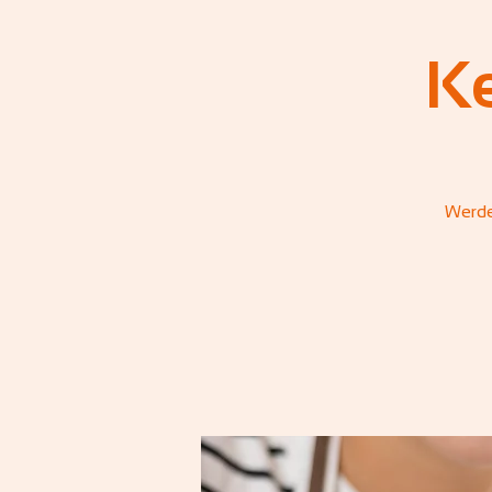
K
Werde