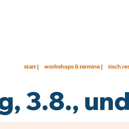
start |
workshops & termine |
tisch re
 3.8., und 