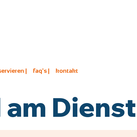
servieren |
faq's |
kontakt
am Diensta