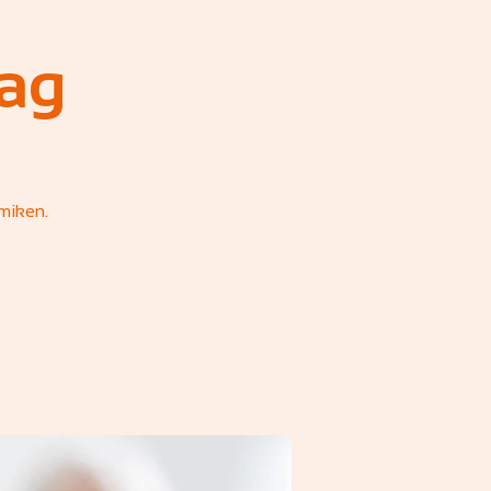
ag
miken.