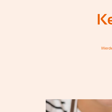
K
Werde