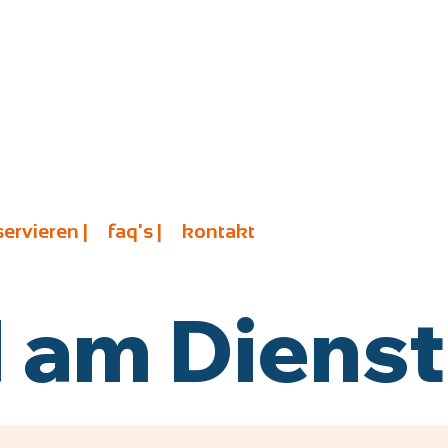
servieren |
faq's |
kontakt
am Diensta