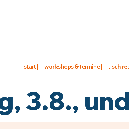
start |
workshops & termine |
tisch re
 3.8., und 