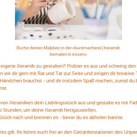
Buche deinen Malplatz in der »buntmacherei | keramik 
bemalen in essen«.
e eigene Keramik zu gestalten? Probier es aus und schwing den Pi
wir dir gern mit Rat und Tat zur Seite und zeigen dir kreative T
Händchen brauchst - und dir trotzdem Spaß machen, zumal du b
st.
 von Keramiken dein Lieblingsstück aus und gestalte es mit Farbe
b Stunden, um deine Keramik fertigzustellen.
 Stück nach und brennen es - bevor du es abholen kannst.
ts gilt: Ihr könnt euch frei an den Getränkestationen des Unp