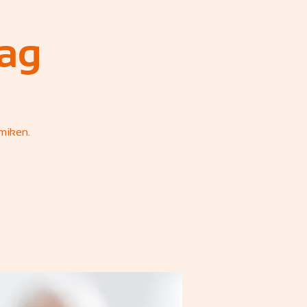
ag
miken.