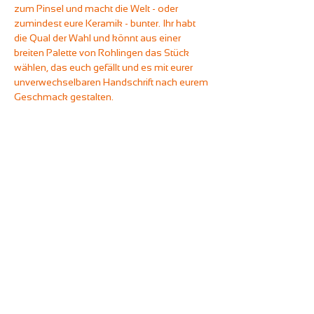
zum Pinsel und macht die Welt - oder 
zumindest eure Keramik - bunter. Ihr habt 
die Qual der Wahl und könnt aus einer 
breiten Palette von Rohlingen das Stück 
wählen, das euch gefällt und es mit eurer 
unverwechselbaren Handschrift nach eurem 
Geschmack gestalten. 
Wählt in Ruhe aus, was euch gefällt.
Anschließend führen wir euch in die 
Welt der Keramikmalerei ein.
Ehe ihr Zeit habt, entspannt ans Werk 
zu gehen. 
Wie bei all unserem Malevents gilt: Ihr könnt 
euch frei an den Getränkestationen des 
Unperfekthauses bedienen und beliebig oft 
mit Kaffeespezialitäten und heißer 
Schokolade (auch mit Hafermilch), 
Softdrinks und Tees versorgen.