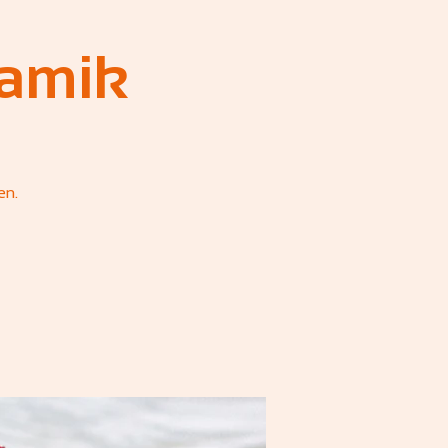
ramik
en.