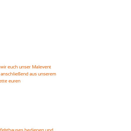
wir euch unser Malevent 
t anschließend aus unserem 
ette euren 
erfekthauses bedienen und 