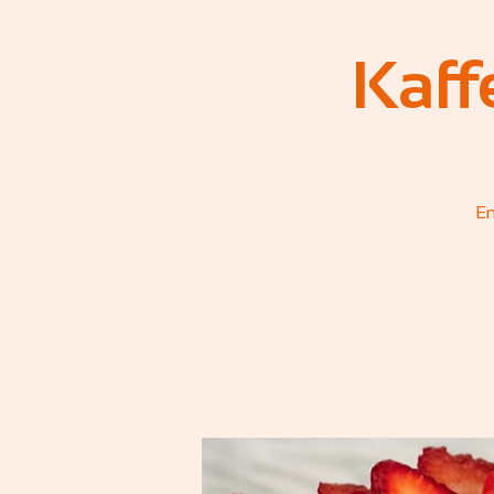
Kaff
En