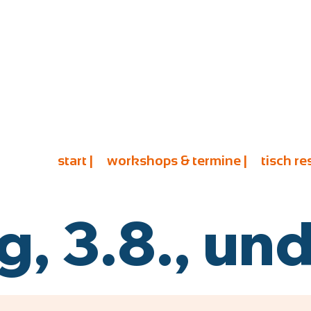
start |
workshops & termine |
tisch re
 3.8., und 