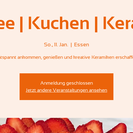
ee | Kuchen | Ke
So., 11. Jan.
  |  
Essen
tspannt ankommen, genießen und kreative Keramiken erschaff
Anmeldung geschlossen
Jetzt andere Veranstaltungen ansehen