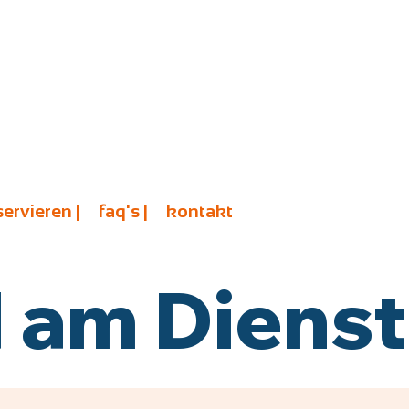
servieren |
faq's |
kontakt
am Diensta