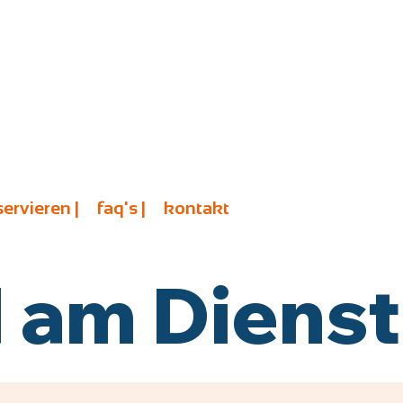
servieren |
faq's |
kontakt
am Diensta