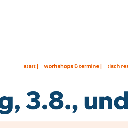
start |
workshops & termine |
tisch re
 3.8., und 