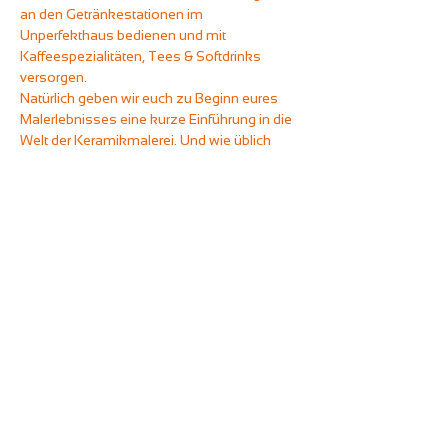
an den Getränkestationen im 
Unperfekthaus bedienen und mit 
Kaffeespezialitäten, Tees & Softdrinks 
versorgen.
Natürlich geben wir euch zu Beginn eures 
Malerlebnisses eine kurze Einführung in die 
Welt der Keramikmalerei. Und wie üblich 
stellen wir euch alle benötigten Materialien 
zur Verfügung. Ihr wählt die Keramiken und 
Farben nach eurem Geschmack aus und 
legt los.
Wir setzen pro Teilnehmer eine 
Keramikabnahme von 20 Euro voraus und 
berechnen für die Tellerportion vom Buffet 
noch einmal 7,50 Euro extra.
* Bitte gebt bei der Buchung eure 
telefonische Erreichbarkeit an, damit wir 
sicher sein können, euch im Notfall 
kurzfristig erreichen und absagen zu 
können.