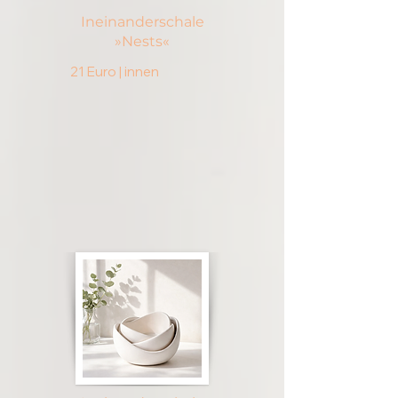
Ineinanderschale
»Nests«
21 Euro | innen