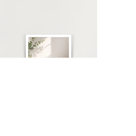
Salatschüssel
»Small Fam. ø25cm«
48 Euro