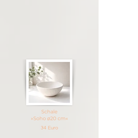
Schale
»Soho ø20 cm«
34 Euro