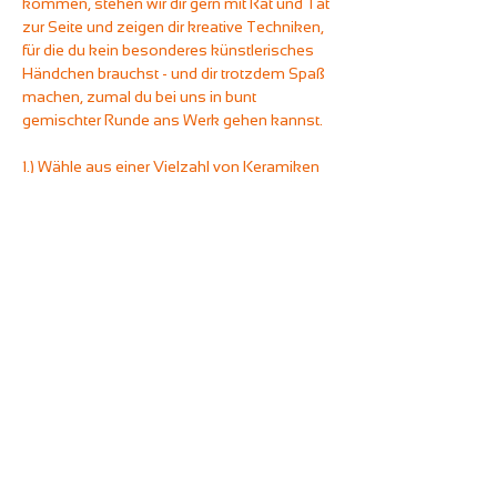
kommen, stehen wir dir gern mit Rat und Tat 
zur Seite und zeigen dir kreative Techniken, 
für die du kein besonderes künstlerisches 
Händchen brauchst - und dir trotzdem Spaß 
machen, zumal du bei uns in bunt 
gemischter Runde ans Werk gehen kannst.
1.) Wähle aus einer Vielzahl von Keramiken 
dein Lieblingsstück aus und gestalte es mit 
Farben, die dir gefallen.
2.) Du hast rund zweieinhalb Stunden, um 
deine Keramik fertigzustellen.
3.) Wir bearbeiten das gute Stück nach und 
brennen es - bevor du es abholen kannst.
Wie bei all unserem Malevents gilt: Ihr könnt 
euch frei an den Getränkestationen des 
Unperfekthauses bedienen und beliebig oft 
mit Kaffeespezialitäten und heißer 
Schokolade (auch mit Hafermilch), 
Softdrinks und Tees versorgen.