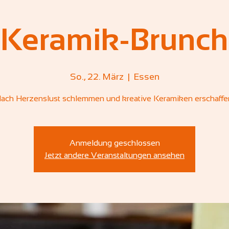
Keramik-Brunch
So., 22. März
  |  
Essen
ach Herzenslust schlemmen und kreative Keramiken erschaffe
Anmeldung geschlossen
Jetzt andere Veranstaltungen ansehen