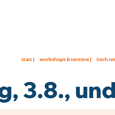
start |
workshops & termine |
tisch re
 3.8., und 