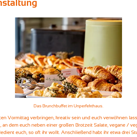
nstaltung
Das Brunchbuffet im Unperfekthaus.
ten Vormittag verbringen, kreativ sein und euch verwöhnen las
 an dem euch neben einer großen Brotzeit Salate, vegane / ve
dient euch, so oft ihr wollt. Anschließend habt ihr etwa drei St