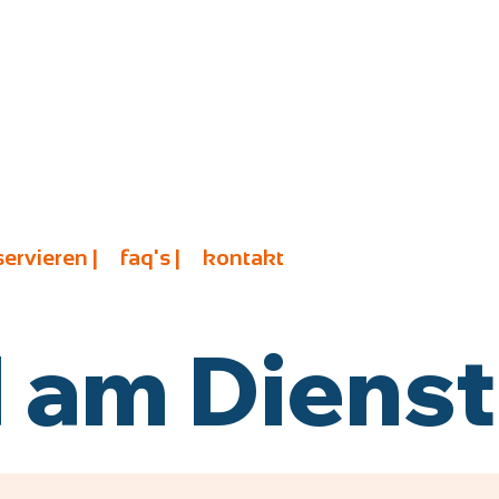
servieren |
faq's |
kontakt
am Diensta