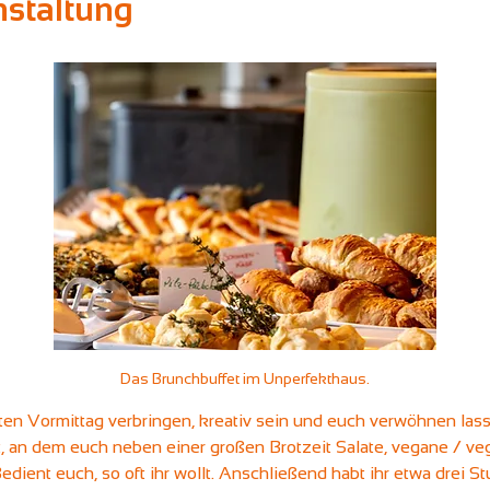
nstaltung
Das Brunchbuffet im Unperfekthaus.
ten Vormittag verbringen, kreativ sein und euch verwöhnen las
 an dem euch neben einer großen Brotzeit Salate, vegane / ve
dient euch, so oft ihr wollt. Anschließend habt ihr etwa drei St