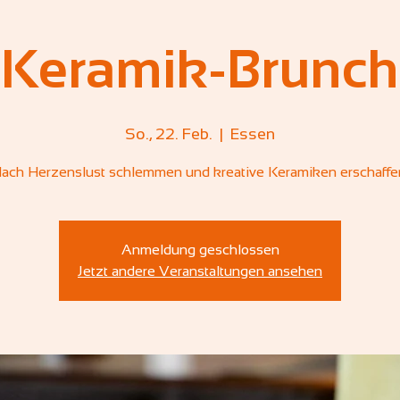
Keramik-Brunch
So., 22. Feb.
  |  
Essen
ach Herzenslust schlemmen und kreative Keramiken erschaffe
Anmeldung geschlossen
Jetzt andere Veranstaltungen ansehen