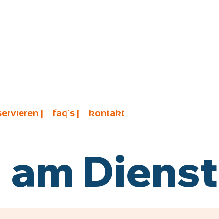
servieren |
faq's |
kontakt
am Diensta