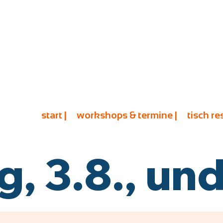
start |
workshops & termine |
tisch re
 3.8., und 