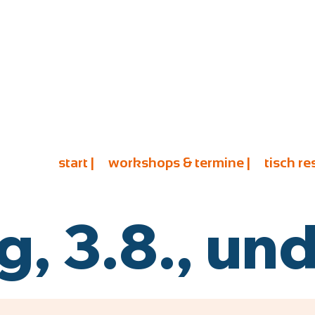
start |
workshops & termine |
tisch re
 3.8., und 