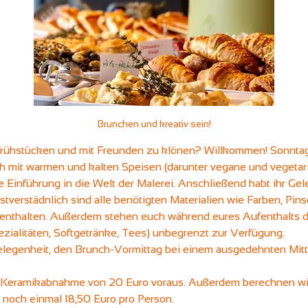
Brunchen und kreativ sein!
u frühstücken und mit Freunden zu klönen? Willkommen! Sonntag
mit warmen und kalten Speisen (darunter vegane und vegetari
e Einführung in die Welt der Malerei. Anschließend habt ihr Gel
verstädnlich sind alle benötigten Materialien wie Farben, Pins
 enthalten. Außerdem stehen euch während eures Aufenthalts d
zialitäten, Softgetränke, Tees) unbegrenzt zur Verfügung.
elegenheit, den Brunch-Vormittag bei einem ausgedehnten Mit
 Keramikabnahme von 20 Euro voraus. Außerdem berechnen wir f
noch einmal 18,50 Euro pro Person.