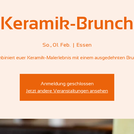
Keramik-Brunch
So., 01. Feb.
  |  
Essen
biniert euer Keramik-Malerlebnis mit einem ausgedehnten Bru
Anmeldung geschlossen
Jetzt andere Veranstaltungen ansehen