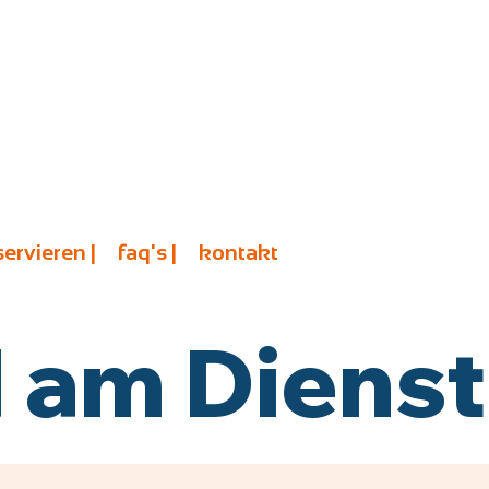
servieren |
faq's |
kontakt
am Diensta