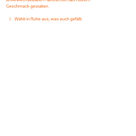
Geschmack gestalten. 
Wählt in Ruhe aus, was euch gefällt.
Anschließend führen wir euch in die 
Welt der Keramikmalerei ein.
Ehe ihr Zeit habt, entspannt ans Werk 
zu gehen. 
Wie bei all unserem Malevents gilt: Ihr könnt 
euch frei an den Getränkestationen des 
Unperfekthauses bedienen und beliebig oft 
mit Kaffeespezialitäten und heißer 
Schokolade (auch mit Hafermilch), 
Softdrinks und Tees versorgen.
Mehr anzeigen