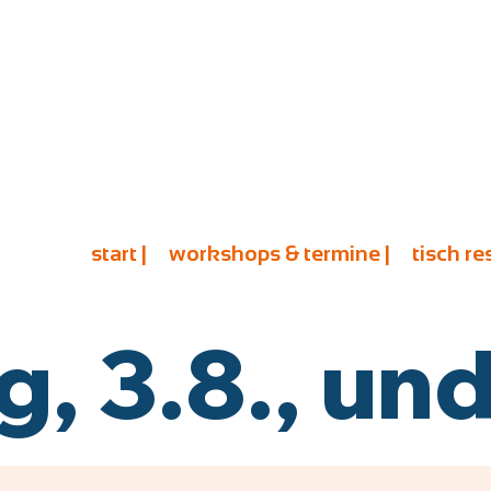
start |
workshops & termine |
tisch re
 3.8., und 