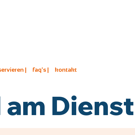
servieren |
faq's |
kontakt
am Diensta