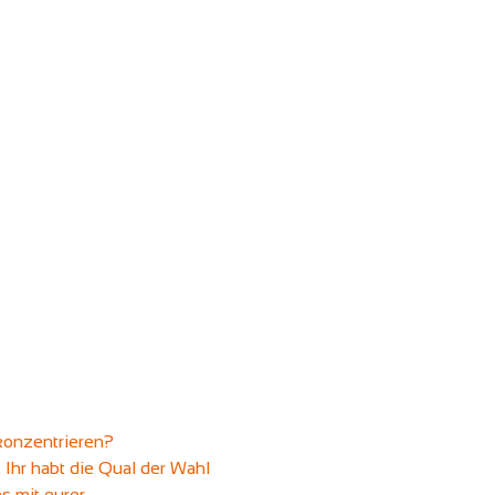
konzentrieren? 
Ihr habt die Qual der Wahl 
s mit eurer 