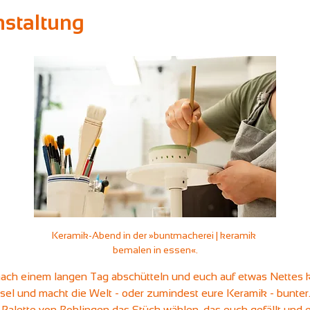
nstaltung
Keramik-Abend in der »buntmacherei | keramik 
bemalen in essen«.
 nach einem langen Tag abschütteln und euch auf etwas Nettes 
el und macht die Welt - oder zumindest eure Keramik - bunter. 
 Palette von Rohlingen das Stück wählen, das euch gefällt und e