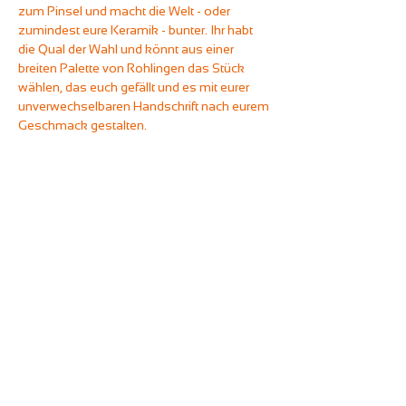
zum Pinsel und macht die Welt - oder 
zumindest eure Keramik - bunter. Ihr habt 
die Qual der Wahl und könnt aus einer 
breiten Palette von Rohlingen das Stück 
wählen, das euch gefällt und es mit eurer 
unverwechselbaren Handschrift nach eurem 
Geschmack gestalten. 
Wählt in Ruhe aus, was euch gefällt.
Anschließend führen wir euch in die 
Welt der Keramikmalerei ein.
Ehe ihr Zeit habt, entspannt ans Werk 
zu gehen. 
Wie bei all unserem Malevents gilt: Ihr könnt 
euch frei an den Getränkestationen des 
Unperfekthauses bedienen und beliebig oft 
mit Kaffeespezialitäten und heißer 
Schokolade (auch mit Hafermilch), 
Softdrinks und Tees versorgen.