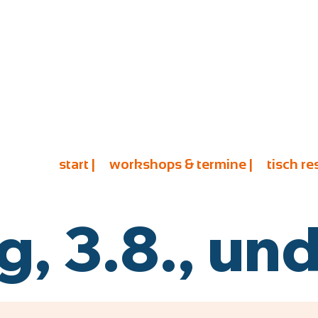
start |
workshops & termine |
tisch re
 3.8., und 