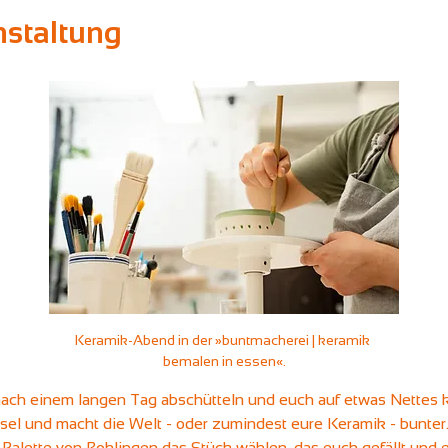
nstaltung
Keramik-Abend in der »buntmacherei | keramik 
bemalen in essen«.
 nach einem langen Tag abschütteln und euch auf etwas Nettes 
el und macht die Welt - oder zumindest eure Keramik - bunter. 
 Palette von Rohlingen das Stück wählen, das euch gefällt und e