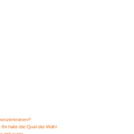
konzentrieren? 
Ihr habt die Qual der Wahl 
s mit eurer 