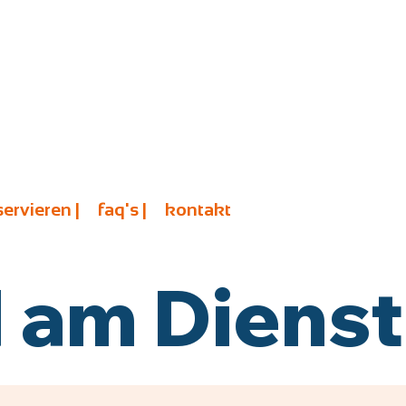
servieren |
faq's |
kontakt
am Diensta