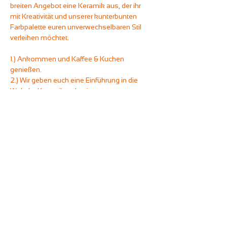
breiten Angebot eine Keramik aus, der ihr 
mit Kreativität und unserer kunterbunten 
Farbpalette euren unverwechselbaren Stil 
verleihen möchtet.
1.) Ankommen und Kaffee & Kuchen 
genießen.
2.) Wir geben euch eine Einführung in die 
Welt der Keramikmalerei.
3.) Nun liegt es bei euch - tut, was euch 
gefällt!
Wie bei all unserem Malevents gilt: Ihr könnt 
euch frei an den Getränkestationen des 
Unperfekthauses bedienen und beliebig oft 
mit Kaffeespezialitäten und heißer 
Schokolade (auch mit Hafermilch), 
Softdrinks und Tees versorgen.
Hierfür setzen wir pro Teilnehmer eine 
Keramikmindestabnahme von 20 Euro 