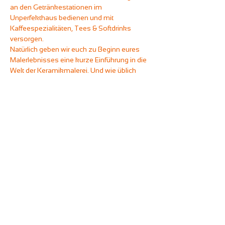
an den Getränkestationen im 
Unperfekthaus bedienen und mit 
Kaffeespezialitäten, Tees & Softdrinks 
versorgen.
Natürlich geben wir euch zu Beginn eures 
Malerlebnisses eine kurze Einführung in die 
Welt der Keramikmalerei. Und wie üblich 
stellen wir euch alle benötigten Materialien 
zur Verfügung. Ihr wählt die Keramiken und 
Farben nach eurem Geschmack aus und 
legt los.
Wir setzen pro Teilnehmer eine 
Keramikabnahme von 20 Euro voraus und 
berechnen für die Tellerportion vom Buffet 
noch einmal 7,50 Euro extra.
* Bitte gebt bei der Buchung eure 
telefonische Erreichbarkeit an, damit wir 
sicher sein können, euch im Notfall 
kurzfristig erreichen und absagen zu 
können.