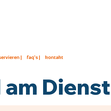
servieren |
faq's |
kontakt
am Diensta