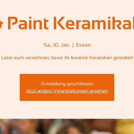
& Paint Keramik
Sa., 10. Jan.
  |  
Essen
Lasst euch verwöhnen, bevor ihr kreative Keramiken gestaltet!
Anmeldung geschlossen
Jetzt andere Veranstaltungen ansehen