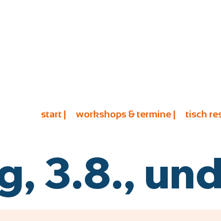
start |
workshops & termine |
tisch re
 3.8., und 