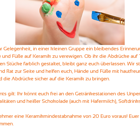
r Gelegenheit, in einer kleinen Gruppe ein bleibendes Erinneru
 und Füße auf Keramik zu verewigen. Ob ihr die Abdrücke auf 
en Stücke farblich gestaltet, bleibt ganz euch überlassen. Wir 
und Rat zur Seite und helfen euch, Hände und Füße mit hautfreu
d die Abdrücke sicher auf die Keramik zu bringen.
ts gilt: Ihr könnt euch frei an den Getränkestationen des Unp
ialitäten und heißer Schokolade (auch mit Hafermilch), Softdrin
lnehmer eine Keramikmindestabnahme von 20 Euro voraus! Euer 
ommen.