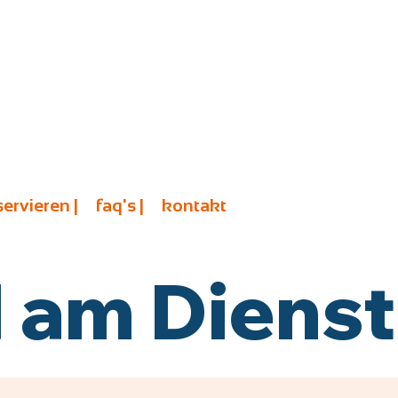
servieren |
faq's |
kontakt
am Diensta