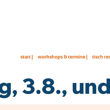
start |
workshops & termine |
tisch re
 3.8., und 